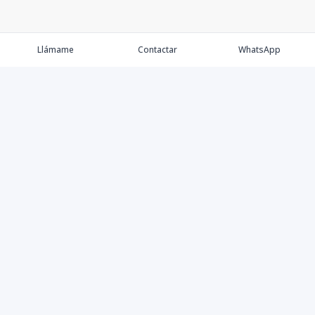
Llámame
Contactar
WhatsApp
Comprar💲
Alquilar 🔑
Vender 🏷️
Contacto