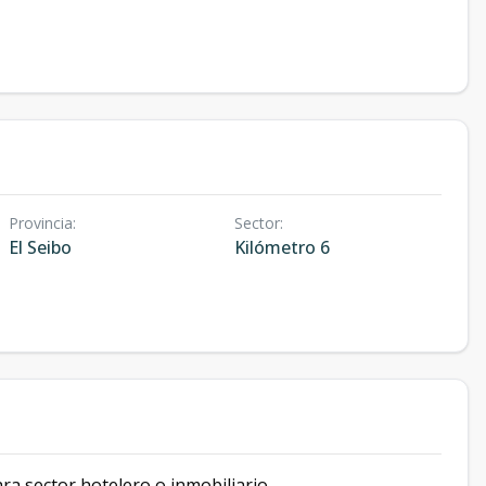
Provincia
:
Sector
:
El Seibo
Kilómetro 6
ra sector hotelero o inmobiliario.