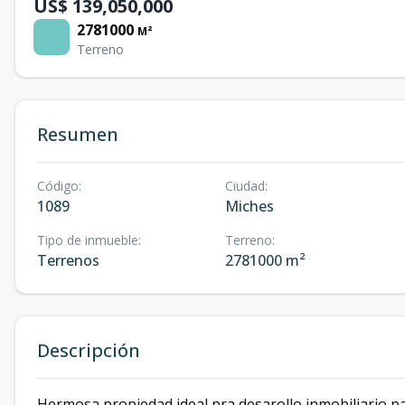
US$ 139,050,000
2781000
M²
Terreno
Resumen
Código
:
Ciudad
:
1089
Miches
Tipo de inmueble
:
Terreno
:
Terrenos
2781000 m²
Descripción
Hermosa propiedad ideal pra desarollo inmobiliario pa