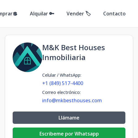
mprar💲
Alquilar 🔑
Vender 🏷️
Contacto
M&K Best Houses
Inmobiliaria
Celular / WhatsApp
:
+1 (849) 517-4400
Correo electrónico
:
info@mkbesthouses.com
Llámame
Escribeme por Whatsapp