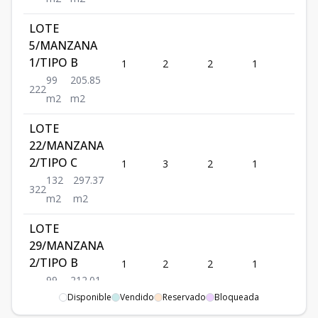
LOTE
5/MANZANA
1/TIPO B
1
2
2
1
2
99
205.85
2
2
2
m2
m2
LOTE
22/MANZANA
2/TIPO C
1
3
2
1
2
132
297.37
3
2
2
m2
m2
LOTE
29/MANZANA
2/TIPO B
1
2
2
1
2
99
212.01
2
2
2
Disponible
Vendido
Reservado
Bloqueada
m2
m2