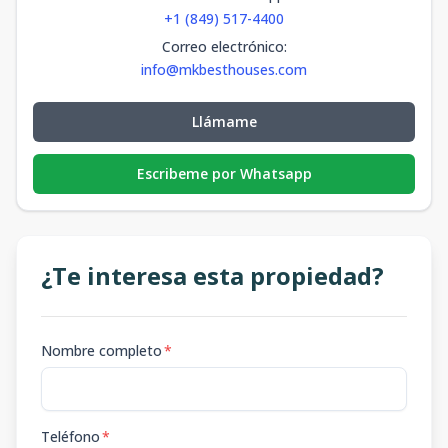
2/MANZANA
+1 (849) 517-4400
1/TIPO B
1
2
2
1
2
Correo electrónico
:
99
189.94
info@mkbesthouses.com
2
2
2
m2
m2
Llámame
Escribeme por Whatsapp
¿Te interesa esta propiedad?
Nombre completo
*
Teléfono
*