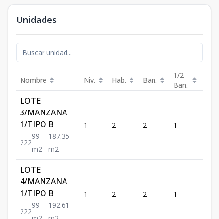
Unidades
1/2
Nombre
Niv.
Hab.
Ban.
Est.
Ban.
LOTE
3/MANZANA
1/TIPO B
1
2
2
1
2
99
187.35
2
2
2
m2
m2
LOTE
4/MANZANA
1/TIPO B
1
2
2
1
2
99
192.61
2
2
2
m2
m2