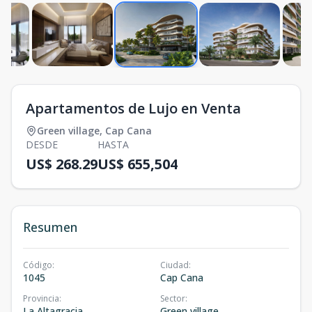
Apartamentos de Lujo en Venta
Green village
,
Cap Cana
DESDE
HASTA
US$ 268.29
US$ 655,504
Resumen
Código
:
Ciudad
:
1045
Cap Cana
Provincia
:
Sector
:
La Altagracia
Green village