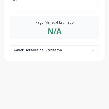
m2
m2
Torre A-505
TIPO A
5
1
1
-
1
Pago Mensual Estimado
66.76
18.83
1
1
1
N/A
m2
m2
Torre A-506
TIPO A
Ver Detalles del Préstamo
5
1
1
-
1
66.76
11
1
1
1
m2
m2
Torre A-507
TIPO F
5
2
2
-
2
148.33
20.26
2
2
2
m2
m2
Torre A-601
TIPO D
6
2
2
-
2