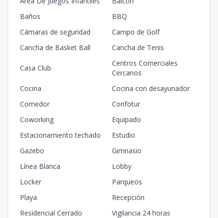
Area De Juegos Infantiles
Balcón
1
1
1
m2
m2
Baños
BBQ
Cámaras de seguridad
Campo de Golf
Torre A-205
TIPO A
Cancha de Basket Ball
Cancha de Tenis
2
1
1
-
1
66.76
10.4
1
1
1
Centros Comerciales
Casa Club
m2
m2
Cercanos
Cocina
Cocina con desayunador
Torre A-206
TIPO F
Comedor
Confotur
2
2
2
-
2
148.33
10.55
Coworking
Equipado
2
2
2
m2
m2
Estacionamiento techado
Estudio
Torre A-301
Gazebo
Gimnasio
TIPO E
3
2
2
-
2
Línea Blanca
Lobby
128.16
31.91
2
2
2
Locker
Parqueos
m2
m2
Playa
Recepción
Torre A-302
Residencial Cerrado
Vigilancia 24 horas
TIPO E