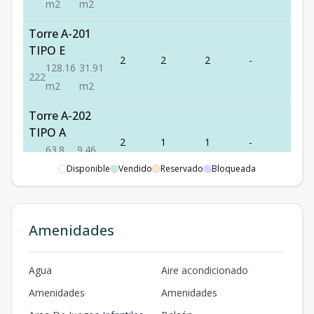
m2
m2
Torre A-201
TIPO E
2
2
2
-
2
128.16
31.91
2
2
2
m2
m2
Torre A-202
TIPO A
2
1
1
-
1
63.8
9.46
1
1
1
m2
m2
Disponible
Vendido
Reservado
Bloqueada
Torre A-203
TIPO A
2
1
1
-
1
Amenidades
66.76
18.83
1
1
1
m2
m2
Agua
Aire acondicionado
Torre A-204
Amenidades
Amenidades
TIPO A
2
1
1
-
1
66.76
18.83