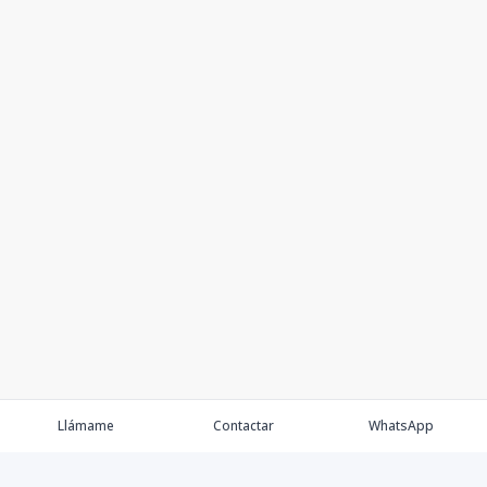
117.98
12.61
2
2
2
m2
m2
Torre A-602
TIPO A
6
1
1
-
1
66.76
15.46
1
1
1
m2
m2
Torre A-603
TIPO G RT
6
2
2
-
2
132.02
28.29
2
2
2
m2
m2
Torre A-604
TIPO G RT
6
2
2
-
2
132.02
29.83
2
2
2
m2
m2
Llámame
Contactar
WhatsApp
Torre A-605
TIPO F RT