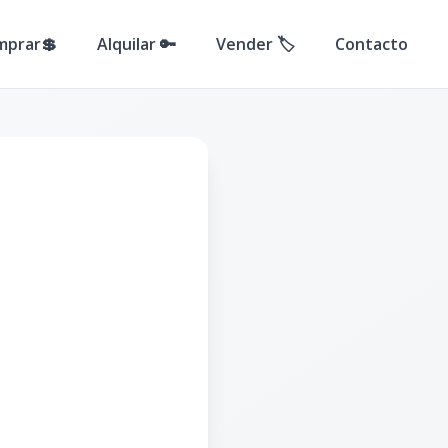
mprar💲
Alquilar 🔑
Vender 🏷️
Contacto