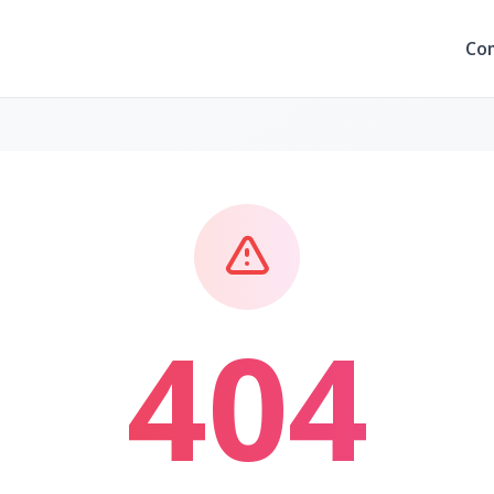
Co
404