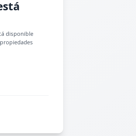
está
tá disponible
 propiedades