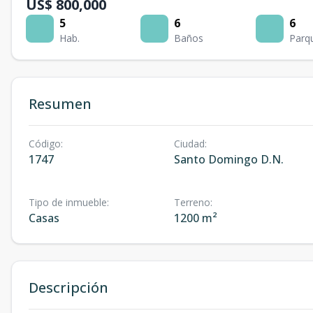
US$ 800,000
5
6
6
Hab.
Baños
Parq
Resumen
Código
:
Ciudad
:
1747
Santo Domingo D.N.
Tipo de inmueble
:
Terreno
:
Casas
1200 m²
Descripción