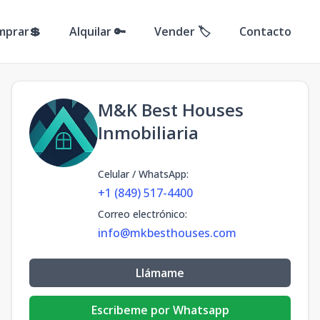
mprar💲
Alquilar 🔑
Vender 🏷️
Contacto
M&K Best Houses
Inmobiliaria
Celular / WhatsApp
:
+1 (849) 517-4400
Correo electrónico
:
info@mkbesthouses.com
Llámame
Escribeme por Whatsapp