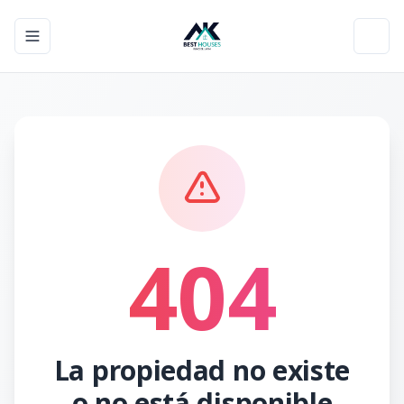
Toggle navigation menu
Toggl
404
La propiedad no existe
o no está disponible