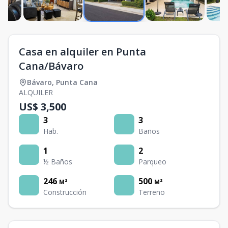
Casa en alquiler en Punta
Cana/Bávaro
Bávaro
,
Punta Cana
ALQUILER
US$ 3,500
3
3
Hab.
Baños
1
2
½ Baños
Parqueo
246
500
M²
M²
Construcción
Terreno