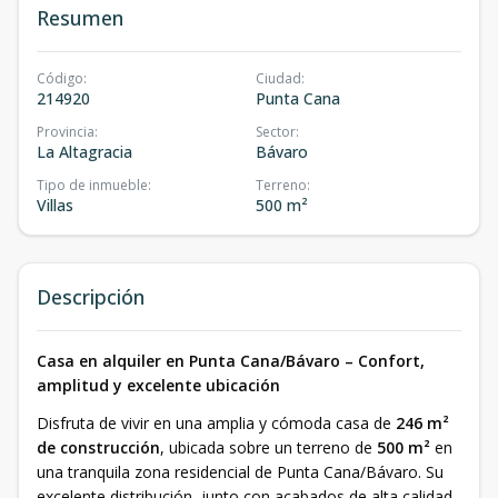
Resumen
Código
:
Ciudad
:
214920
Punta Cana
Provincia
:
Sector
:
La Altagracia
Bávaro
Tipo de inmueble
:
Terreno
:
Villas
500 m²
Descripción
Casa en alquiler en Punta Cana/Bávaro – Confort,
amplitud y excelente ubicación
Disfruta de vivir en una amplia y cómoda casa de
246 m²
de construcción
, ubicada sobre un terreno de
500 m²
en
una tranquila zona residencial de Punta Cana/Bávaro. Su
excelente distribución, junto con acabados de alta calidad,