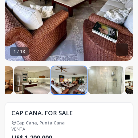
1
/
18
CAP CANA. FOR SALE
Cap Cana
,
Punta Cana
VENTA
US$ 1,200,000