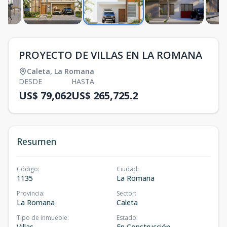
PROYECTO DE VILLAS EN LA ROMANA
Caleta
,
La Romana
DESDE
HASTA
US$ 79,062
US$ 265,725.2
Resumen
Código
:
Ciudad
:
1135
La Romana
Provincia
:
Sector
:
La Romana
Caleta
Tipo de inmueble
:
Estado
:
Villas
En Construcción