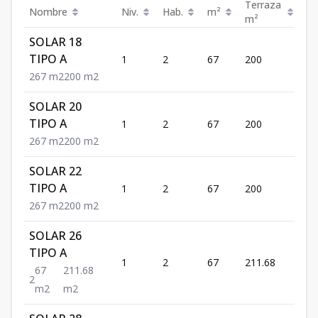
Terraza
Nombre
Niv.
Hab.
m²
Pr
m²
SOLAR 18
US
TIPO A
1
2
67
200
79
2
67
m2
200
m2
SOLAR 20
US
TIPO A
1
2
67
200
79
2
67
m2
200
m2
SOLAR 22
US
TIPO A
1
2
67
200
79
2
67
m2
200
m2
SOLAR 26
TIPO A
US
1
2
67
211.68
80
67
211.68
2
m2
m2