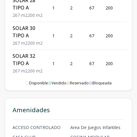
SOLAR 28
US
TIPO A
1
2
67
200
79
2
67
m2
200
m2
SOLAR 30
US
TIPO A
1
2
67
200
79
2
67
m2
200
m2
SOLAR 32
US
TIPO A
1
2
67
200
79
2
67
m2
200
m2
SOLAR 36
Disponible
Vendido
Reservado
Bloqueada
US
TIPO A
1
2
67
200
79
2
67
m2
200
m2
Amenidades
SOLAR 37
TIPO A
US
1
2
67
201.43
79
67
201.43
ACCESO CONTROLADO
Area De Juegos Infantiles
2
m2
m2