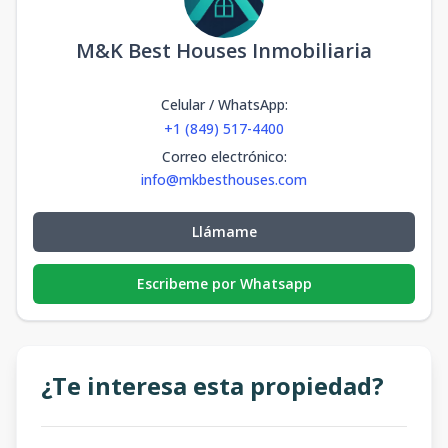
3
2
2
m2
m2
M&K Best Houses Inmobiliaria
1144 DUPLEX
A
-
3
2
1
2
Celular / WhatsApp
:
170
129.8
3
2
2
+1 (849) 517-4400
m2
m2
Correo electrónico
:
1133 DUPLEX
info@mkbesthouses.com
A
-
3
2
1
2
161
129.8
Llámame
3
2
2
m2
m2
Escribeme por Whatsapp
1145 DUPLEX
B
-
3
2
1
2
246
129.8
3
2
2
m2
m2
¿Te interesa esta propiedad?
1146DUPLEX B
246
129.8
-
3
2
1
2
3
2
2