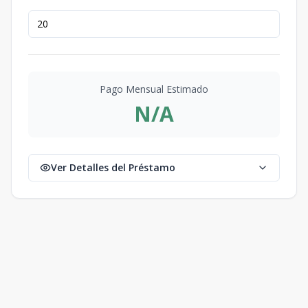
-
3
2
1
2
245
129.8
3
2
2
m2
m2
1155DUPLEX B
245
129.8
-
3
2
1
2
Pago Mensual Estimado
3
2
2
m2
m2
N/A
1156 DUPLEX
B
-
3
2
1
2
245
129.8
Ver Detalles del Préstamo
3
2
2
m2
m2
1134 DUPLEX
A
-
3
2
1
2
170
129.8
3
2
2
m2
m2