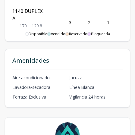
1140 DUPLEX
A
-
3
2
1
2
170
129.8
3
2
2
m2
m2
Disponible
Vendido
Reservado
Bloqueada
1141 DUPLEX
A
-
3
2
1
2
Amenidades
170
129.8
3
2
2
m2
m2
Aire acondicionado
Jacuzzi
1142 DUPLEX
Lavadora/secadora
Línea Blanca
A
-
3
2
1
2
170
129.8
Terraza Exclusiva
Vigilancia 24 horas
3
2
2
m2
m2
1143 DUPLEX
A
-
3
2
1
2
170
129.8