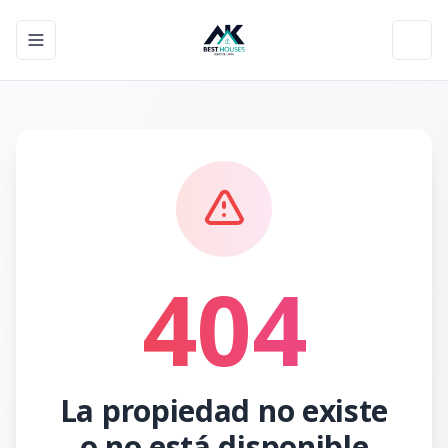
Toggle navigation menu
Toggl
404
La propiedad no existe
o no está disponible