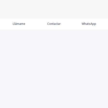
Llámame
Contactar
WhatsApp
Comprar💲
Alquilar 🔑
Vender 🏷️
Contacto