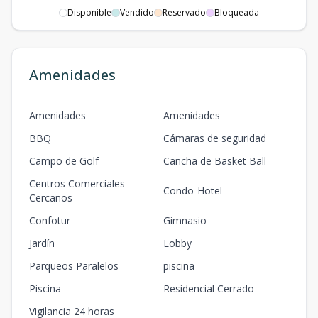
13
Disponible
Vendido
2
1
Reservado
1
Bloqueada
1
1
1
1
1
52
m2
EDIF. F - UNI.
Amenidades
14
2
1
1
1
1
1
1
1
52
m2
Amenidades
Amenidades
EDIF. F - UNI.
BBQ
Cámaras de seguridad
15
2
1
1
1
1
1
1
1
52
m2
Campo de Golf
Cancha de Basket Ball
Centros Comerciales
EDIF. F - UNI. 9
Condo-Hotel
Cercanos
3
2
2
1
2
2
2
2
68
m2
Confotur
Gimnasio
EDIF. F - UNI.
Jardín
Lobby
12
3
1
1
1
1
Parqueos Paralelos
piscina
1
1
1
52
m2
Piscina
Residencial Cerrado
EDIF. F - UNI.
Vigilancia 24 horas