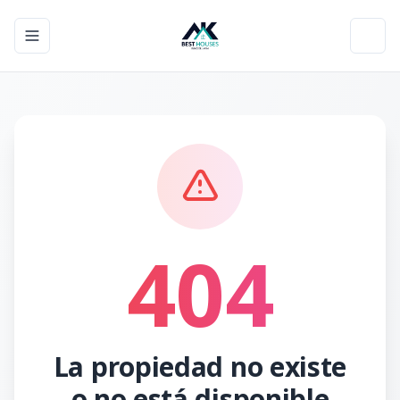
Toggle navigation menu
Toggl
404
La propiedad no existe
o no está disponible