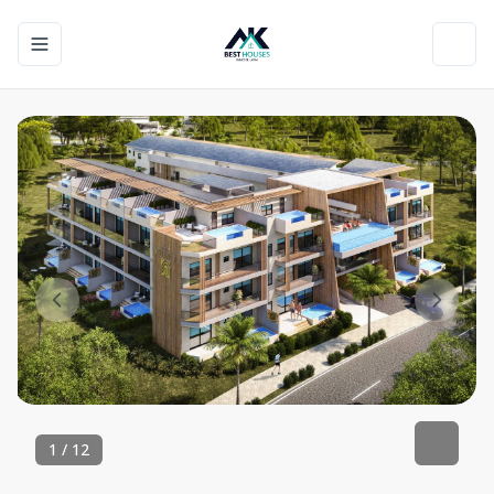
Toggle navigation menu
Toggl
1
/
12