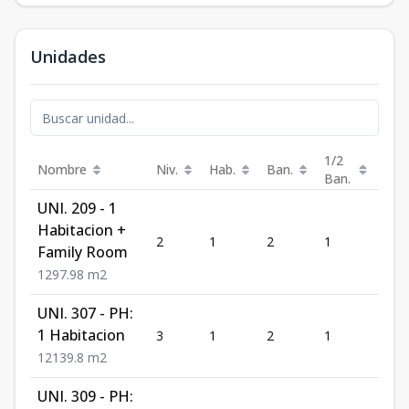
Unidades
1/2
Nombre
Niv.
Hab.
Ban.
m²
Ban.
UNI. 209 - 1
Habitacion +
2
1
2
1
97.9
Family Room
1
2
97.98
m2
UNI. 307 - PH:
1 Habitacion
3
1
2
1
139.
1
2
139.8
m2
UNI. 309 - PH: