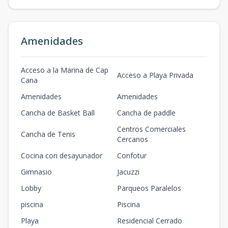
-
-
-
-
3.83
-
-
3.83
m2
LOCKERS 2
-
-
-
-
4.03
Amenidades
-
-
4.03
m2
LOCKERS 3
Acceso a la Marina de Cap
-
-
-
-
4.03
Acceso a Playa Privada
-
-
4.03
m2
Cana
Amenidades
Amenidades
LOCKERS 4
-
-
-
-
4.03
-
-
4.03
m2
Cancha de Basket Ball
Cancha de paddle
Centros Comerciales
LOCKERS 5
Cancha de Tenis
-
-
Cercanos
-
-
4.03
-
-
4.03
m2
Cocina con desayunador
Confotur
LOCKERS 6
Gimnasio
Jacuzzi
-
-
-
-
5.32
-
-
5.32
m2
Lobby
Parqueos Paralelos
LOCKERS 7
piscina
Piscina
-
-
-
-
5.32
-
-
5.32
m2
Playa
Residencial Cerrado