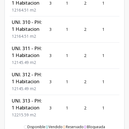
1 Habitacion
3
1
2
1
164.
1
2
164.51
m2
UNI. 310 - PH:
1 Habitacion
3
1
2
1
164.
1
2
164.51
m2
UNI. 311 - PH:
1 Habitacion
3
1
2
1
145.
1
2
145.49
m2
UNI. 312 - PH:
1 Habitacion
3
1
2
1
145.
1
2
145.49
m2
UNI. 313 - PH:
1 Habitacion
3
1
2
1
215.
1
2
215.59
m2
LOCKERS 1
Disponible
Vendido
Reservado
Bloqueada