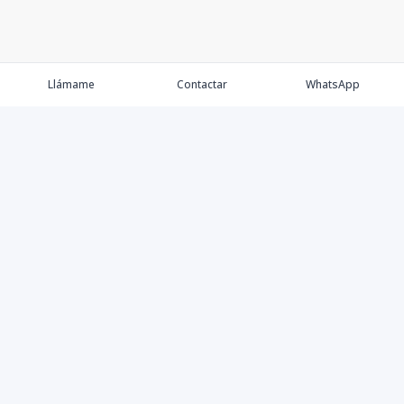
Llámame
Contactar
WhatsApp
Comprar💲
Alquilar 🔑
Vender 🏷️
Contacto