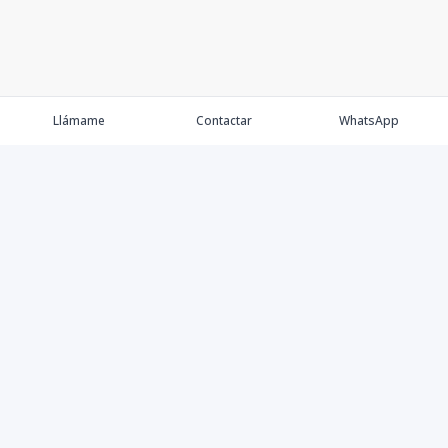
Llámame
Contactar
WhatsApp
Comprar💲
Alquilar 🔑
Vender 🏷️
Contacto