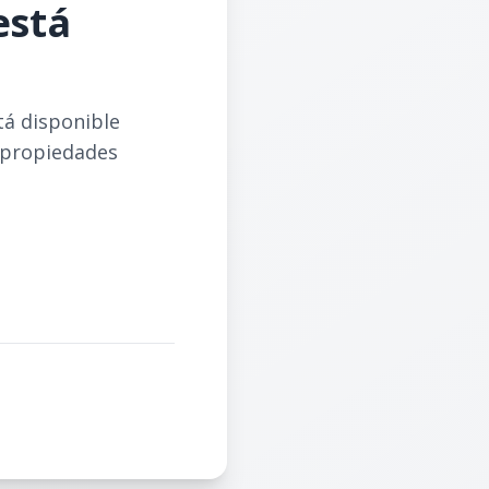
está
tá disponible
 propiedades