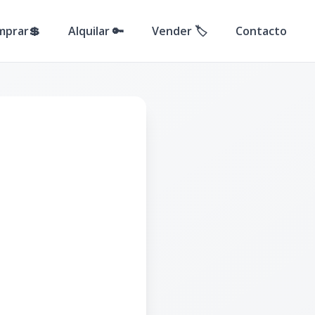
mprar💲
Alquilar 🔑
Vender 🏷️
Contacto