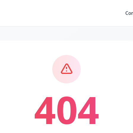
Co
404