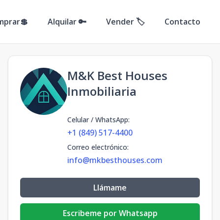
mprar💲
Alquilar 🔑
Vender 🏷️
Contacto
M&K Best Houses
Inmobiliaria
Celular / WhatsApp
:
+1 (849) 517-4400
Correo electrónico
:
info@mkbesthouses.com
Llámame
Escribeme por Whatsapp