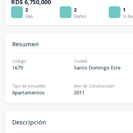
RD$ 6,750,000
2
2
1
Hab.
Baños
½ Ba
Resumen
Código
:
Ciudad
:
1679
Santo Domingo Este
Tipo de inmueble
:
Año de Construcción
:
Apartamentos
2011
Descripción