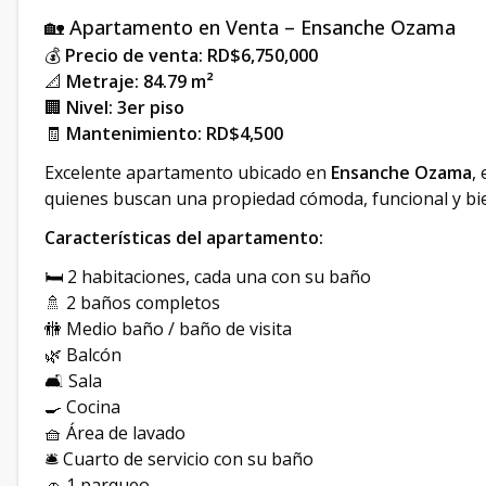
🏡 Apartamento en Venta – Ensanche Ozama
💰
Precio de venta: RD$6,750,000
📐
Metraje: 84.79 m²
🏢
Nivel: 3er piso
🧾
Mantenimiento: RD$4,500
Excelente apartamento ubicado en
Ensanche Ozama
,
quienes buscan una propiedad cómoda, funcional y bie
Características del apartamento:
🛏️ 2 habitaciones, cada una con su baño
🚿 2 baños completos
🚻 Medio baño / baño de visita
🌿 Balcón
🛋️ Sala
🍳 Cocina
🧺 Área de lavado
🛎️ Cuarto de servicio con su baño
🚗 1 parqueo