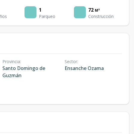
1
72
M²
ños
Parqueo
Construcción
Provincia
:
Sector
:
Santo Domingo de
Ensanche Ozama
Guzmán