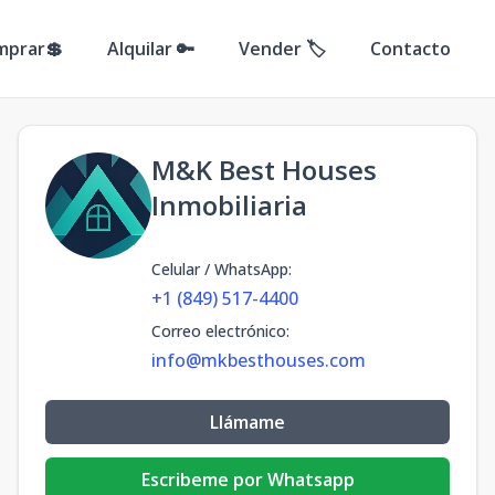
mprar💲
Alquilar 🔑
Vender 🏷️
Contacto
M&K Best Houses
Inmobiliaria
Celular / WhatsApp
:
+1 (849) 517-4400
Correo electrónico
:
info@mkbesthouses.com
Llámame
Escribeme por Whatsapp