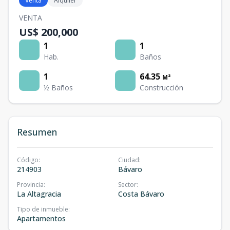
Venta
Alquiler
VENTA
US$ 200,000
1
1
Hab.
Baños
1
64.35
M²
½ Baños
Construcción
Resumen
Código
:
Ciudad
:
214903
Bávaro
Provincia
:
Sector
:
La Altagracia
Costa Bávaro
Tipo de inmueble
:
Apartamentos