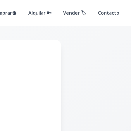
mprar💲
Alquilar 🔑
Vender 🏷️
Contacto