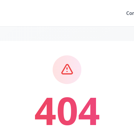
Co
404