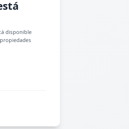
está
tá disponible
 propiedades