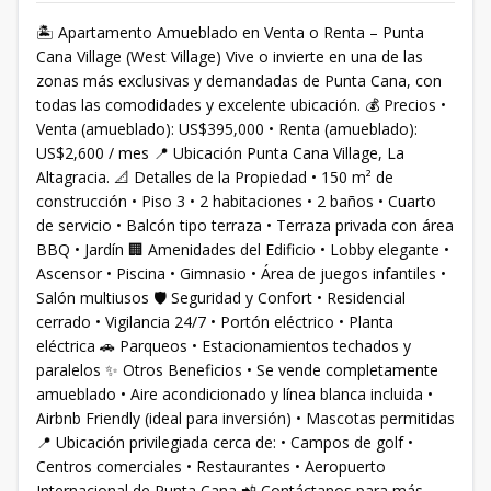
🏝️ Apartamento Amueblado en Venta o Renta – Punta
Cana Village (West Village) Vive o invierte en una de las
zonas más exclusivas y demandadas de Punta Cana, con
todas las comodidades y excelente ubicación. 💰 Precios •
Venta (amueblado): US$395,000 • Renta (amueblado):
US$2,600 / mes 📍 Ubicación Punta Cana Village, La
Altagracia. 📐 Detalles de la Propiedad • 150 m² de
construcción • Piso 3 • 2 habitaciones • 2 baños • Cuarto
de servicio • Balcón tipo terraza • Terraza privada con área
BBQ • Jardín 🏢 Amenidades del Edificio • Lobby elegante •
Ascensor • Piscina • Gimnasio • Área de juegos infantiles •
Salón multiusos 🛡️ Seguridad y Confort • Residencial
cerrado • Vigilancia 24/7 • Portón eléctrico • Planta
eléctrica 🚗 Parqueos • Estacionamientos techados y
paralelos ✨ Otros Beneficios • Se vende completamente
amueblado • Aire acondicionado y línea blanca incluida •
Airbnb Friendly (ideal para inversión) • Mascotas permitidas
📍 Ubicación privilegiada cerca de: • Campos de golf •
Centros comerciales • Restaurantes • Aeropuerto
Internacional de Punta Cana 📲 Contáctanos para más