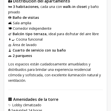
🏡
Distribución del apartamento
🛏️
3 habitaciones
, cada una con
walk-in closet
y baño
privado
🚻
Baño de visitas
🛋️ Sala amplia
🍽️ Comedor independiente
🌿
Balcón tipo terraza
, ideal para disfrutar del aire libre
👩‍🍳 Cocina funcional
🧺 Área de lavado
🧹
Cuarto de servicio con su baño
🚗
2 parqueos
Los espacios están cuidadosamente amueblados y
distribuidos para brindar una experiencia residencial
cómoda y sofisticada, con excelente iluminación natural y
ventilación.
🏢
Amenidades de la torre
✨ Lobby climatizado
🔒 Seguridad 24 horas