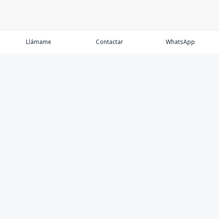
Llámame
Contactar
WhatsApp
Comprar💲
Alquilar 🔑
Vender 🏷️
Contacto