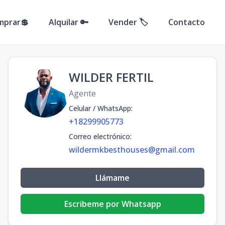
mprar💲
Alquilar 🔑
Vender 🏷️
Contacto
WILDER FERTIL
Agente
Celular / WhatsApp
:
+18299905773
Correo electrónico
:
wildermkbesthouses@gmail.com
Llámame
Escribeme por Whatsapp